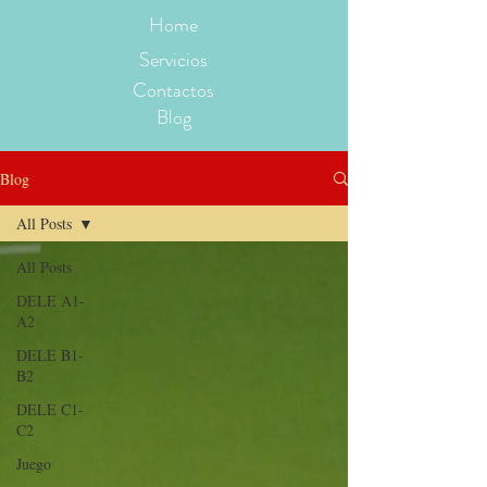
Home
Servicios
Contactos
Blog
Blog
All Posts
All Posts
DELE A1-
A2
DELE B1-
B2
DELE C1-
C2
Juego