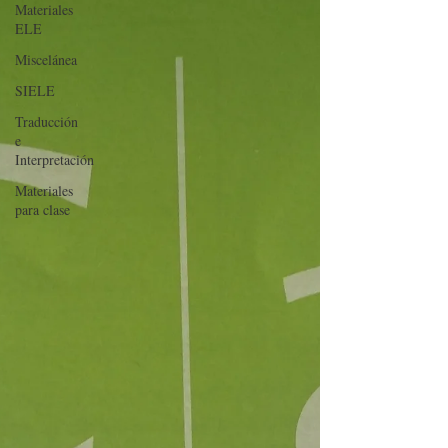
Materiales
ELE
Miscelánea
SIELE
Traducción
e
Interpretación
Materiales
para clase