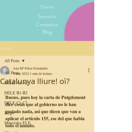
Home
Servicios
Contactos
Blog
Entrada
All Posts
Ana Mª Pérez Fernández
All Posts
9 mar 2022
1 min de lectura
Catalunya lliure! oì?
DELE A1-A2
DELE B1-B2
Bueno, pues hoy la carta de Puigdemont 
DELE C1-C2
dice cosas que al gobierno no le han 
gustado nada, así que dicen que van a 
Juego
aplicar el artículo 155, ese del que habla 
Materiales ELE
todo el mundo.