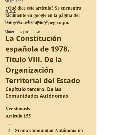
Miscelánea
¿Qué dice este artículo? Se encuentra 
SIELE
fácilmente en google en la página del 
Traducción e Interpretación
congreso.es. Copio y pego aquí.
Materiales para clase
La Constitución 
española de 1978.
Título VIII. De la 
Organización 
Territorial del Estado
Capítulo tercero. De las 
Comunidades Autónomas
Ver sinopsis
Artículo 155
Si una Comunidad Autónoma no 