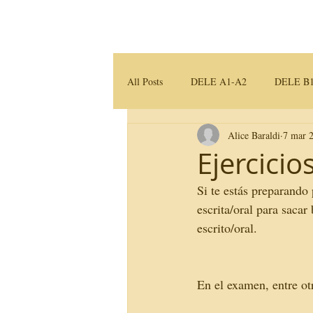
Home
Servicios
All Posts
DELE A1-A2
DELE B1
Alice Baraldi
7 mar 
Traducción e Interpretación
Mater
Ejercici
Si te estás preparando 
escrita/oral para sac
escrito/oral.  
En el examen, entre ot