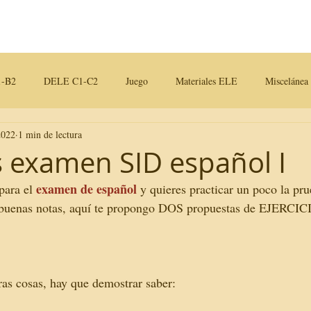
Contactos
Blog
-B2
DELE C1-C2
Juego
Materiales ELE
Miscelánea
2022
1 min de lectura
iales para clase
os examen SID español I
examen de español
para el 
 y quieres practicar un poco la pr
ar buenas notas, aquí te propongo DOS propuestas de EJERCICI
ras cosas, hay que demostrar saber: 