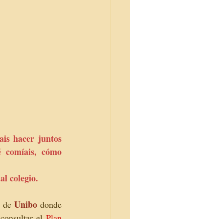
is hacer juntos 
 comíais, cómo 
l colegio. 
Unibo
 de 
 donde 
consultar el 
Plan