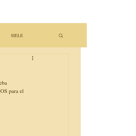
SIELE
ueba
OS para el 