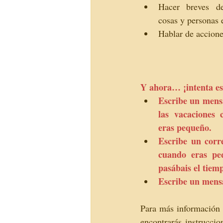
Hacer breves des
cosas y personas e
Hablar de accione
Y ahora… ¡intenta esc
Escribe un mens
las vacaciones 
eras pequeño.  
Escribe un corr
cuando eras peq
pasábais el tiem
Escribe un mensa
Para más información s
encontrarás instruccio