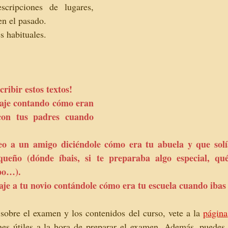
cripciones de lugares, 
n el pasado.  
s habituales. 
ribir estos textos! 
aje contando cómo eran 
con tus padres cuando 
eo a un amigo diciéndole cómo era tu abuela y que solía
ueño (dónde íbais, si te preparaba algo especial, qué
po…). 
je a tu novio contándole cómo era tu escuela cuando ibas a
obre el examen y los contenidos del curso, vete a la 
página
nes útiles a la hora de preparar el examen. Además, puedes 