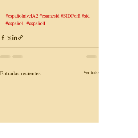
#españolnivelA2
#esamesid
#SIDForlì
#sid
#español1
#españolI
Entradas recientes
Ver todo