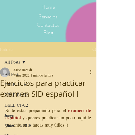
Home
Servicios
Contactos
Blog
Entrada
All Posts
Alice Baraldi
All Posts
7 mar 2022
1 min de lectura
Ejercicios para practicar
DELE A1-A2
examen SID español I
DELE B1-B2
DELE C1-C2
examen de 
Si te estás preparando para el 
Juego
español
 y quieres practicar un poco, aquí te 
presento unas tareas muy útiles :)
Materiales ELE