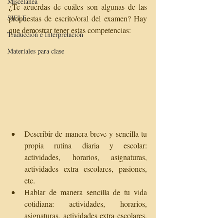
Miscelánea
¿Te acuerdas de cuáles son algunas de las 
SIELE
propuestas de escrito/oral del examen? Hay 
que demostrar tener estas competencias:
Traducción e Interpretación
Materiales para clase
Describir de manera breve y sencilla tu 
propia rutina diaria y escolar: 
actividades, horarios, asignaturas, 
actividades extra escolares, pasiones, 
etc.  
Hablar de manera sencilla de tu vida 
cotidiana: actividades, horarios, 
asignaturas, actividades extra escolares, 