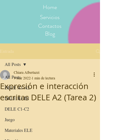
Home
Servicios
Contactos
Blog
Entrada
All Posts
Chiara Albertazzi
All Posts
9 mar 2022
1 min de lectura
Expresión e interacción
DELE A1-A2
escritas DELE A2 (Tarea 2)
DELE B1-B2
DELE C1-C2
Juego
Materiales ELE