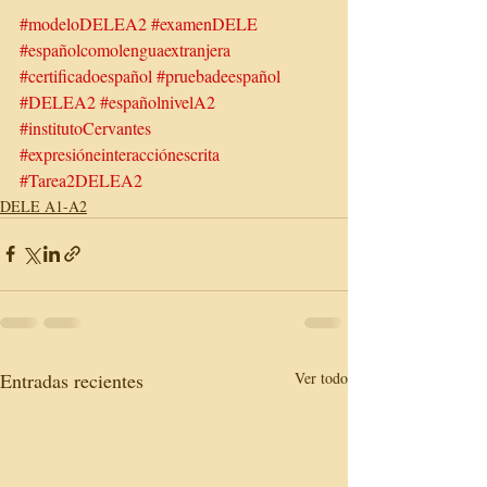
#modeloDELEA2
#examenDELE
#españolcomolenguaextranjera
#certificadoespañol
#pruebadeespañol
#DELEA2
#españolnivelA2
#institutoCervantes
#expresióneinteracciónescrita
#Tarea2DELEA2
DELE A1-A2
Entradas recientes
Ver todo