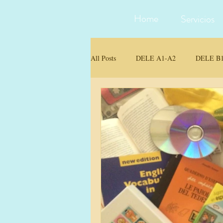
Home
Servicios
All Posts
DELE A1-A2
DELE B1
Traducción e Interpretación
Mater