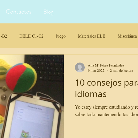
Contactos
Blog
-B2
DELE C1-C2
Juego
Materiales ELE
Miscelánea
iales para clase
Ana Mª Pérez Fernández
9 mar 2022
2 min de lectura
10 consejos par
idiomas
Yo estoy siempre estudiando y r
sobre todo manteniendo los idiom