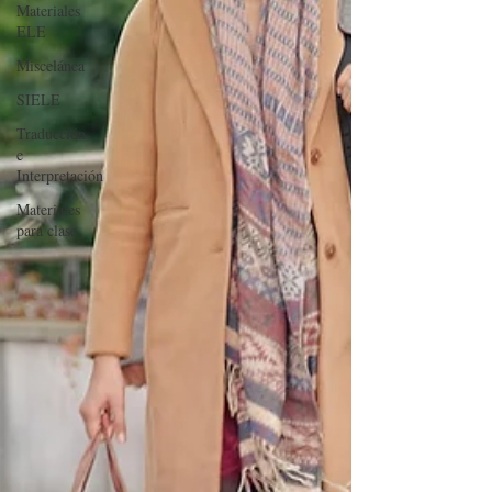
Materiales
ELE
Miscelánea
SIELE
Traducción
e
Interpretación
Materiales
para clase