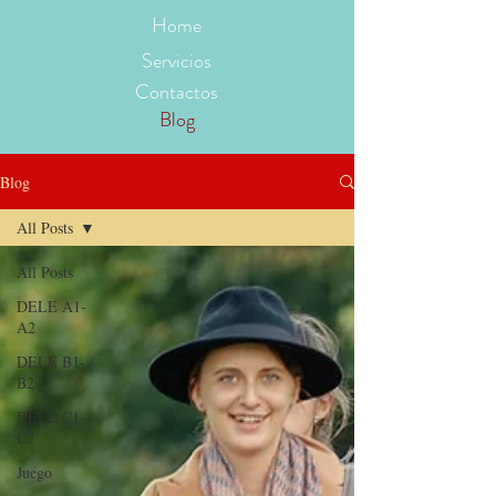
Home
Servicios
Contactos
Blog
Blog
All Posts
All Posts
DELE A1-
A2
DELE B1-
B2
DELE C1-
C2
Juego