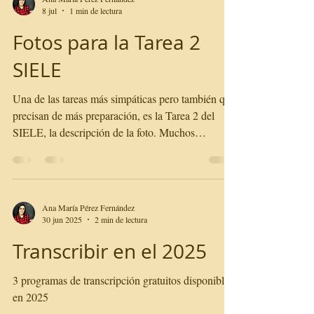
Ana María Pérez Fernández
8 jul
1 min de lectura
Fotos para la Tarea 2
SIELE
Una de las tareas más simpáticas pero también que
precisan de más preparación, es la Tarea 2 del
SIELE, la descripción de la foto. Muchos
estudiantes no cuentan con fotos suficientes o
adecuadas en los materiales adquiridos para
preparase, así que aquí van algunas fotos que
representan escenas de la vida cotidiana para
Ana María Pérez Fernández
prepararse para la prueba. Es necesario recordar
30 jun 2025
2 min de lectura
que en el examen digital nos proponen dos fotos y
Transcribir en el 2025
tenemos 30 segundos para elegir. Además luego
tenemos 2 minu
3 programas de transcripción gratuitos disponibles