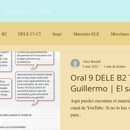
Contactos
Blog
-B2
DELE C1-C2
Juego
Materiales ELE
Miscelánea
iales para clase
Alice Baraldi
9 mar 2022
1 min de lectura
Oral 9 DELE B2 
Guillermo | El 
Aquí puedes encontrar el materia
canal de YouTube. Si no lo has vi
para...