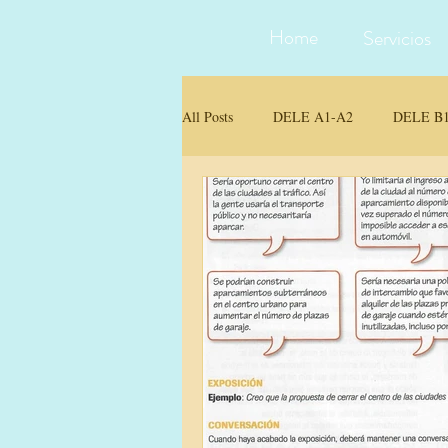
Home
Servicios
All Posts
DELE A1-A2
DELE B1
Traducción e Interpretación
Mater