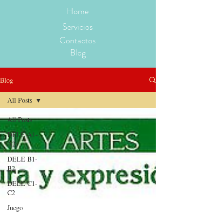
Home
Servicios
Contactos
Blog
Blog
All Posts
All Posts
DELE A1-
A2
DELE B1-
B2
DELE C1-
C2
Juego