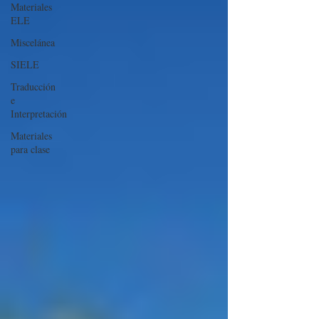
Materiales
ELE
Miscelánea
SIELE
Traducción
e
Interpretación
Materiales
para clase