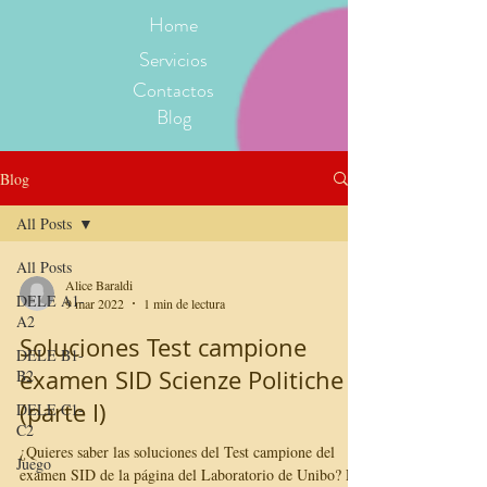
Home
Servicios
Contactos
Blog
Blog
All Posts
All Posts
Alice Baraldi
DELE A1-
9 mar 2022
1 min de lectura
A2
Soluciones Test campione
DELE B1-
examen SID Scienze Politiche
B2
(parte I)
DELE C1-
C2
¿Quieres saber las soluciones del Test campione del
Juego
examen SID de la página del Laboratorio de Unibo? El