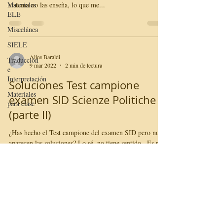
Materiales
sistema no las enseña, lo que me...
ELE
Miscelánea
SIELE
Alice Baraldi
Traducción
9 mar 2022
2 min de lectura
e
Interpretación
Soluciones Test campione
Materiales
examen SID Scienze Politiche
para clase
(parte II)
¿Has hecho el Test campione del examen SID pero no
aparecen las soluciones? Lo sé, no tiene sentido.. Es por
eso que aquí puedes...