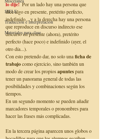
Miscelánea
lo dije!
  Por un lado hay una persona que 
SIELE
dice algo en presente, pretérito perfecto, 
indefinido... y a la derecha hay una persona 
Traducción e Interpretación
que reproduce en discurso indirecto ese 
Materiales para clase
discurso en presente (ahora), pretérito 
perfecto (hace poco) e indefinido (ayer, el 
otro día...). 
ficha de 
Con esto pretendo dar, no solo una 
trabajo
 como ejercicio, sino también un 
apuntes 
modo de crear los propios 
para 
tener un panorama general de todas las 
posibilidades y combinaciones según los 
tiempos.
En un segundo momento se pueden añadir 
marcadores temporales o pronombres para 
hacer las frases más complicadas.
En la tercera página aparecen unos globos o 
bocadillos para que los alumnos escriban 