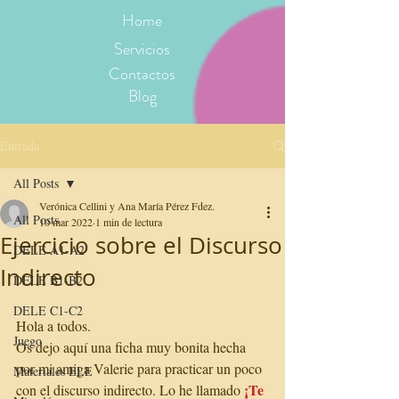
Home
Servicios
Contactos
Blog
Entrada
All Posts
Verónica Cellini y Ana María Pérez Fdez.
All Posts
10 mar 2022
1 min de lectura
Ejercicio sobre el Discurso
DELE A1-A2
Indirecto
DELE B1-B2
DELE C1-C2
Hola a todos.
Juego
Os dejo aquí una ficha muy bonita hecha 
por mi amiga Valerie para practicar un poco 
Materiales ELE
¡Te 
con el discurso indirecto. Lo he llamado 