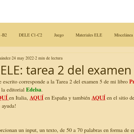
Contactos
Blog
-B2
DELE C1-C2
Juego
Materiales ELE
Miscelánea
nández
24 may 2022
2 min de lectura
iales para clase
IELE: tarea 2 del examen
Pr
e escrito corresponde a la Tarea 2 del examen 5 de mi libro 
Edelsa
la editorial 
. 
QUÍ
AQUÍ
AQUÍ
en Italia, 
 en España y también 
 en el sitio d
e ayuda!
orcionan un input, un texto, de 50 a 70 palabras en forma de 