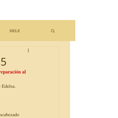
SIELE
 5
eparación al 
e Edelsa.
encabezado 