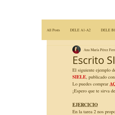
Home
Servicios
All Posts
DELE A1-A2
DELE B1
Ana María Pérez Fer
Traducción e Interpretación
Mater
Escrito S
El siguiente ejemplo d
SIELE
, publicado con 
A
Lo puedes comprar 
¡Espero que te sirva d
EJERCICIO
En la tarea 2 nos prop