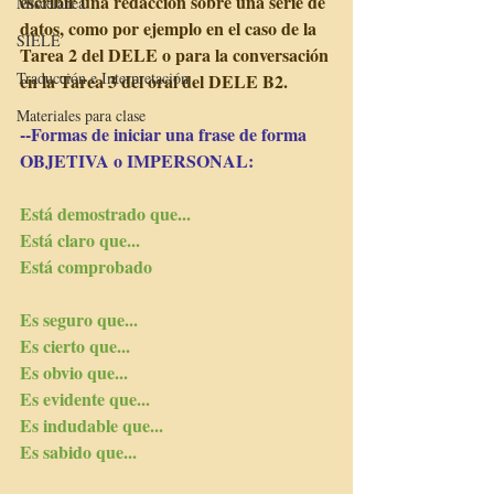
escribir una redacción sobre una serie de 
Miscelánea
datos, como por ejemplo en el caso de la 
SIELE
Tarea 2 del DELE o para la conversación 
Traducción e Interpretación
en la Tarea 3 del oral del DELE B2.
Materiales para clase
--Formas de iniciar una frase de forma 
OBJETIVA o IMPERSONAL:
Está demostrado que...
Está claro que...
Está comprobado
Es seguro que...
Es cierto que...
Es obvio que...
Es evidente que...
Es indudable que...
Es sabido que...