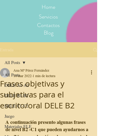
Home
Servicios
Contactos
Blog
Entrada
All Posts
Ana Mª Pérez Fernández
All Posts
10 mar 2022
1 min de lectura
Frases objetivas y
DELE A1-A2
subjetivas para el
DELE B1-B2
escrito/oral DELE B2
DELE C1-C2
Juego
A continuación presento algunas frases 
Materiales ELE
de nivel B2 -C1 que pueden ayudarnos a 