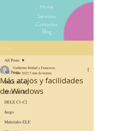
Home
Servicios
Contactos
Blog
Entrada
All Posts
Guillermo Beldad y Francesca.
All Posts
9 mar 2022
5 min de lectura
Más atajos y facilidades
DELE A1-A2
de Windows
DELE B1-B2
DELE C1-C2
Juego
Materiales ELE