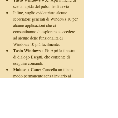
scelta rapida del pulsante di avvio    
Infine, voglio evidenziare alcune 
scorciatoie generali di Windows 10 per 
alcune applicazioni che ci 
consentiranno di esplorare e accedere 
ad alcune delle funzionalità di 
Windows 10 più facilmente:  
Tasto Windows + R:
 Apri la finestra 
di dialogo Esegui, che consente di 
eseguire comandi.  
Maiusc + Canc:
 Cancella un file in 
modo permanente senza inviarlo al 
cestino.  
Alt + Invio:
 Mostra le proprietà del file 
selezionato  
Tasto Windows + U:
 Accedi al 
Centro accessibilità.    
Tasto Windows + Imp Pant:
 Crea 