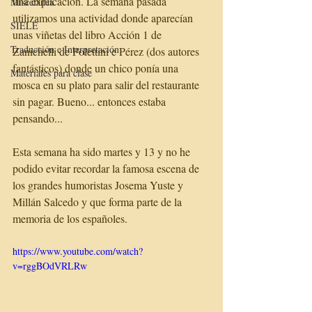
una explicación. La semana pasada 
Miscelánea
utilizamos una actividad donde aparecían 
SIELE
unas viñetas del libro Acción 1 de 
Traducción e Interpretación
Zanichelli de Polettini e Pérez (dos autores 
fantásticos) donde un chico ponía una 
Materiales para clase
mosca en su plato para salir del restaurante 
sin pagar. Bueno... entonces estaba 
pensando...
Esta semana ha sido martes y 13 y no he 
podido evitar recordar la famosa escena de 
los grandes humoristas Josema Yuste y 
Millán Salcedo y que forma parte de la 
memoria de los españoles. 
https://www.youtube.com/watch?
v=rggBOdVRLRw