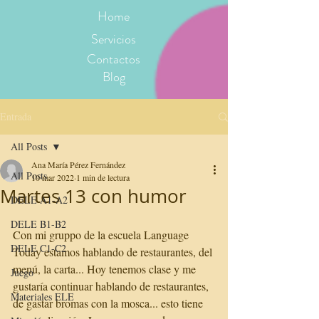
Home
Servicios
Contactos
Blog
Entrada
All Posts
Ana María Pérez Fernández
All Posts
10 mar 2022
1 min de lectura
Martes 13 con humor
DELE A1-A2
DELE B1-B2
Con mi gruppo de la escuela Language 
DELE C1-C2
Today estamos hablando de restaurantes, del 
menú, la carta... Hoy tenemos clase y me 
Juego
gustaría continuar hablando de restaurantes, 
Materiales ELE
de gastar bromas con la mosca... esto tiene 