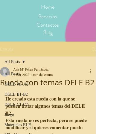
Home
Servicios
Contactos
Blog
Entrada
All Posts
Ana Mª Pérez Fernández
All Posts
9 mar 2022
1 min de lectura
Rueda con temas DELE B2
DELE A1-A2
DELE B1-B2
He creado esta rueda con la que se 
DELE C1-C2
pueden tratar algunos temas del DELE 
B2. 
Juego
Esta rueda no es perfecta, pero se puede 
Materiales ELE
modificar y si quieres comentar puedo 