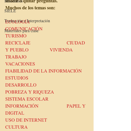
añadir o quitar preguntas.
Miscelánea
Muchos de los temas son:
SIELE
Traducción e Interpretación
ECOLOGÍA                                
COMUNICACIÓN                      
Materiales para clase
TURISMO
RECICLAJE                               CIUDAD 
Y PUEBLO                  VIVIENDA
TRABAJO                                   
VACACIONES                             
FIABILIDAD DE LA INFORMACIÓN
ESTUDIOS                                 
DESARROLLO                           
POBREZA Y RIQUEZA
SISTEMA ESCOLAR                
INFORMACIÓN                        PAPEL Y 
DIGITAL
USO DE INTERNET                 
CULTURA                                   