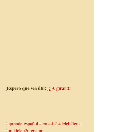
¡Espero que sea útil! 
¡¡¡A girar!!!
#aprenderespañol
#temasb2
#deleb2temas
#oraldeleb2preparar