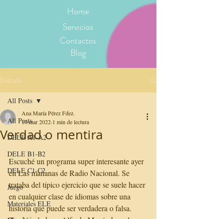
Home
Servicios
Contactos
Blog
Entrada
All Posts
Ana María Pérez Fdez.
All Posts
10 mar 2022
1 min de lectura
Verdad o mentira
DELE A1-A2
DELE B1-B2
Escuché un programa super interesante ayer 
DELE C1-C2
en Las mañanas de Radio Nacional. Se 
trataba del típico ejercicio que se suele hacer 
Juego
en cualquier clase de idiomas sobre una 
Materiales ELE
historia que puede ser verdadera o falsa. 