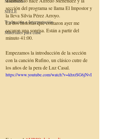
También lo hace Alfredo Menéndez y la 
Miscelánea
sección del programa se llama El Impostor y 
SIELE
la lleva Silvia Pérez Arroyo. 
Traducción e Interpretación
La dos historias que contaron ayer me 
sacaron una sonrisa. Están a partir del 
Materiales para clase
minuto 41:00.
Empezamos la introducción de la sección 
con la canción Rufino, un clásico cutre de 
los años de la pera de Luz Casal. 
https://www.youtube.com/watch?v=khxtSG6jNvI