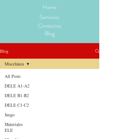
Home
Servicios
Contactos
Blog
Blog
Miscelánea
All Posts
DELE A1-A2
DELE B1-B2
DELE C1-C2
Juego
Materiales
ELE