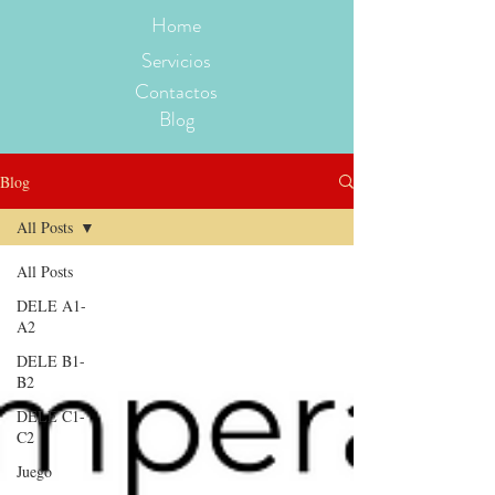
Home
Servicios
Contactos
Blog
Blog
All Posts
All Posts
DELE A1-
A2
DELE B1-
B2
DELE C1-
C2
Juego