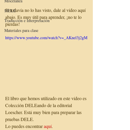
Miscelánea
Si todavía no lo has visto, dale al vídeo aquí 
SIELE
abajo. Es muy útil para aprender, ¡no te lo 
Traducción e Interpretación
pierdas!
Materiales para clase
https://www.youtube.com/watch?v=_AKnel3j2gM
El libro que hemos utilizado en este vídeo es 
Colección DELEando de la editorial 
Loescher. Está muy bien para preparar las 
pruebas DELE. 
Lo puedes encontrar 
aquí
.