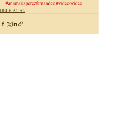
#anamariaperezfernandez
#vídeoovideo
DELE A1-A2
Entradas recientes
Ver todo