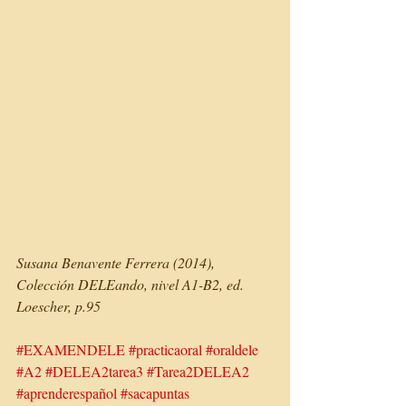
Susana Benavente Ferrera (2014), 
Colección DELEando, nivel A1-B2, ed. 
Loescher, p.95
#EXAMENDELE
#practicaoral
#oraldele
#A2
#DELEA2tarea3
#Tarea2DELEA2
#aprenderespañol
#sacapuntas