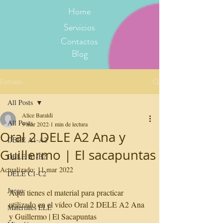
Home
Servicios
Contactos
Blog
Entrada
All Posts
Alice Baraldi
All Posts
9 mar 2022
1 min de lectura
Oral 2 DELE A2 Ana y
DELE A1-A2
Guillermo | El sacapuntas
DELE B1-B2
Actualizado:
11 mar 2022
DELE C1-C2
Juego
Aquí tienes el material para practicar 
utilizado en el vídeo Oral 2 DELE A2 Ana 
Materiales ELE
y Guillermo | El Sacapuntas