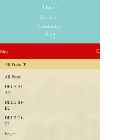
Home
Servicios
Contactos
Blog
Blog
All Posts
All Posts
DELE A1-
A2
DELE B1-
B2
DELE C1-
C2
Juego