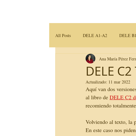
Home
Servicios
All Posts
DELE A1-A2
DELE B1
Ana María Pérez Fer
Traducción e Interpretación
Mater
DELE C2 
Actualizado:
11 mar 2022
Aquí van dos versiones
al libro de 
DELE C2 de
recomiendo totalmente
Volviendo al texto, la
En este caso nos piden