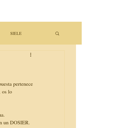
SIELE
a
puesta pertenece 
 os lo 
na. 
 en un DOSIER. 