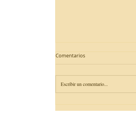
Comentarios
Escribir un comentario...
DELE C2 CA T.4: Cartas
Magic