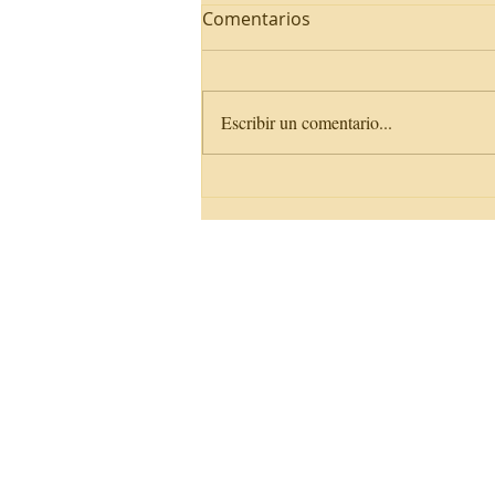
Comentarios
Escribir un comentario...
DELE C2 CA T.4: Cartas
Magic