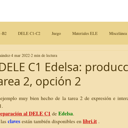
Contactos
Blog
-B2
DELE C1-C2
Juego
Materiales ELE
Miscelánea
nández
4 mar 2022
2 min de lectura
iales para clase
DELE C1 Edelsa: produc
tarea 2, opción 2
jemplo muy bien hecho de la tarea 2 de expresión e interac
1.
eparación al DELE C1
Edelsa
 de 
.
claves
libri.it
 las 
 están también disponibles en 
 .