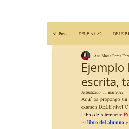
Home
Servicios
All Posts
DELE A1-A2
DELE B1
Ana María Pérez Fer
Traducción e Interpretación
Mater
Ejemplo 
escrita, 
Actualizado:
11 mar 2022
Aquí os propongo un e
examen DELE nivel C
Pr
Libro de referencia: 
libro del alumno
El 
 y