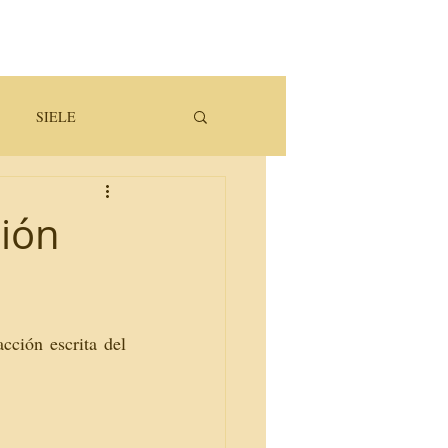
SIELE
ción
ción escrita del 