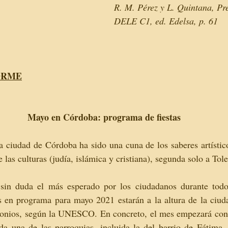
R. M. Pérez y L. Quintana, Pr
DELE C1, ed. Edelsa, p. 61
ORME
Mayo en Córdoba: programa de fiestas
a ciudad de Córdoba ha sido una cuna de los saberes artísticos
e las culturas (judía, islámica y cristiana), segunda solo a Tol
sin duda el más esperado por los ciudadanos durante todo 
es en programa para mayo 2021 estarán a la altura de la ciud
onios, según la UNESCO. En concreto, el mes empezará con 
a una de las parroquias, incluida la del barrio de Fátima, p