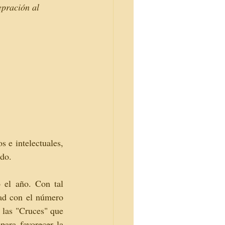
epración al 
 e intelectuales, 
edo.
el año. Con tal 
ad con el número 
las "Cruces" que 
ara favorecer la 