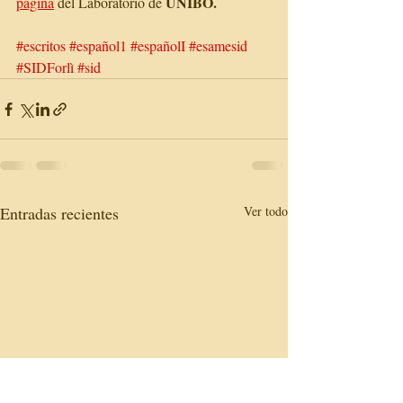
UNIBO.
página
 del Laboratorio de 
#escritos
#español1
#españolI
#esamesid
#SIDForlì
#sid
Entradas recientes
Ver todo