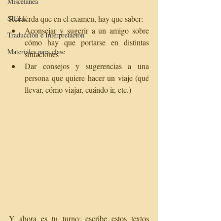
Miscelánea
SIELE
Recuerda que en el examen, hay que saber:
Aconsejar y sugerir a un amigo sobre 
Traducción e Interpretación
cómo hay que portarse en distintas 
Materiales para clase
situaciones  
Dar consejos y sugerencias a una 
persona que quiere hacer un viaje (qué 
llevar, cómo viajar, cuándo ir, etc.) 
Y ahora es tu turno: escribe estos textos 