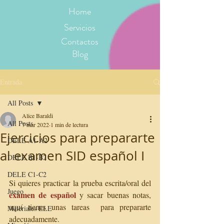
Home
Servicios
Contactos
Blog
Entrada
All Posts
Alice Baraldi
All Posts
7 mar 2022
1 min de lectura
Ejercicios para prepararte
DELE A1-A2
al examen SID español I
DELE B1-B2
DELE C1-C2
Si quieres practicar la prueba escrita/oral del 
Juego
examen de español
 y sacar buenas notas, 
aquí tienes unas tareas  para prepararte 
Materiales ELE
adecuadamente. 