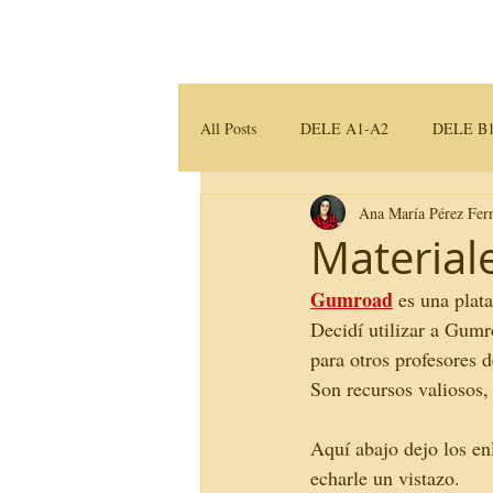
Home
Servicios
All Posts
DELE A1-A2
DELE B1
Ana María Pérez Fer
Traducción e Interpretación
Mater
Material
Gumroad
 es una pla
Decidí utilizar a Gumr
para otros profesores d
Son recursos valiosos,
Aquí 
abajo dejo los en
echarle un vistazo. 