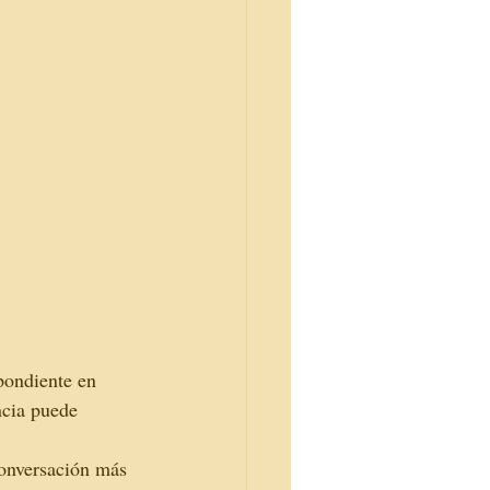
 
pondiente en 
ncia puede 
conversación más 