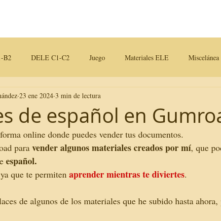
Contactos
Blog
-B2
DELE C1-C2
Juego
Materiales ELE
Miscelánea
nández
23 ene 2024
3 min de lectura
iales para clase
es de español en Gumro
taforma online donde puedes vender tus documentos.
vender algunos materiales creados por mí
oad para 
, que po
español. 
e 
aprender mientras te diviertes
 ya que te permiten 
. 
laces de algunos de los materiales que he subido hasta ahora,