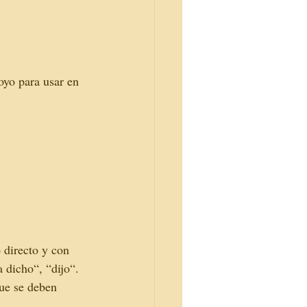
oyo para usar en 
 directo y con 
a dicho“, “dijo“.
que se deben 