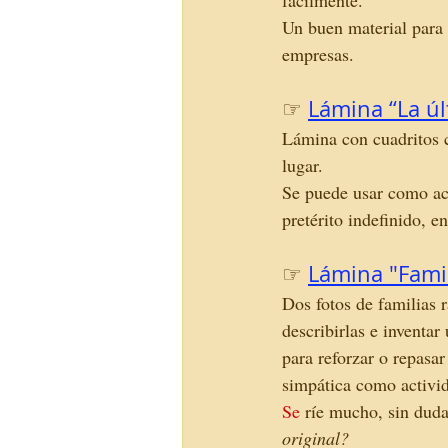
fácilmente. 
Un buen material para 
empresas.
☞
Lámina “La úl
Lámina con cuadritos c
lugar. 
Se puede usar como act
pretérito indefinido, e
☞
Lámina "Famil
Dos fotos de familias 
describirlas e inventar
para reforzar o repasar
simpática como activid
Se
 ríe mucho, sin duda
original?