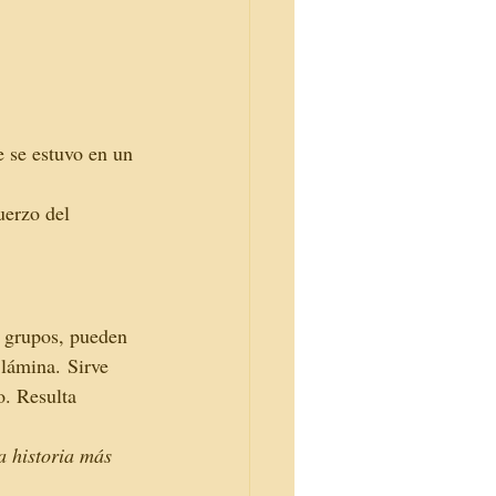
e se estuvo en un 
uerzo del 
s grupos, pueden 
 lámina. Sirve 
o. Resulta 
a historia más 