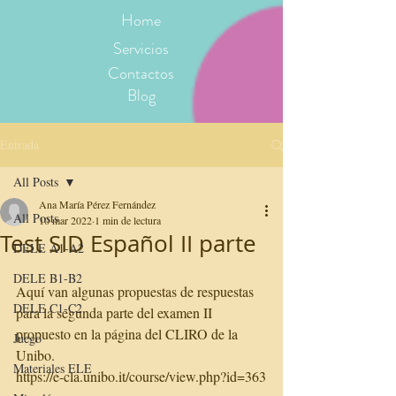
Home
Servicios
Contactos
Blog
Entrada
All Posts
Ana María Pérez Fernández
All Posts
10 mar 2022
1 min de lectura
Test SID Español II parte
DELE A1-A2
DELE B1-B2
Aquí van algunas propuestas de respuestas 
DELE C1-C2
para la segunda parte del examen II 
propuesto en la página del CLIRO de la 
Juego
Unibo. 
Materiales ELE
https://e-cla.unibo.it/course/view.php?id=363