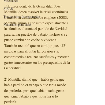
Miscelánea
1) El presidente de la Generalitat, José 
SIELE
Montilla, desea resolver la crisis económica 
Traducción e Interpretación
frenando la destrucción de empleos (2008).
Montilla anima a consumir, especialmente a 
Materiales para clase
las familias, durante el periodo de Navidad 
para salvar puestos de trabajo, incluso si se 
puede cambiar de coche o vivienda.
También recordó que en abril propuso 42 
medidas para afrontar la recesión y se 
comprometió a realizar sacrificios y recortar 
gastos innecesarios en los presupuestos de la 
Generalitat.
2) Montilla afirmó que... había gente que 
había perdido el trabajo o que tenía miedo 
de perderlo, pero que había mucha gente 
que tenía trabajo y que no sabía si lo 
perdería.