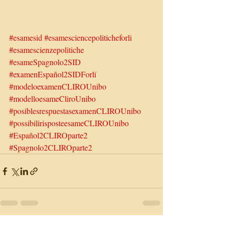
#esamesid
#esamesciencepoliticheforli
#esamescienzepolitiche
#esameSpagnolo2SID
#examenEspañol2SIDForlí
#modeloexamenCLIROUnibo
#modelloesameCliroUnibo
#posiblesrespuestasexamenCLIROUnibo
#possibilirisposteesameCLIROUnibo
#Español2CLIROparte2
#Spagnolo2CLIROparte2