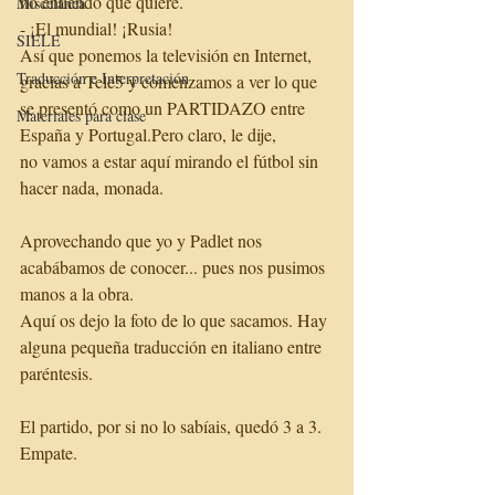
no entiendo qué quiere.
Miscelánea
- ¡El mundial! ¡Rusia!
SIELE
Así que ponemos la televisión en Internet, 
Traducción e Interpretación
gracias a Tele5 y comenzamos a ver lo que 
se presentó como un PARTIDAZO entre 
Materiales para clase
España y Portugal.Pero claro, le dije,
no vamos a estar aquí mirando el fútbol sin 
hacer nada, monada.
Aprovechando que yo y Padlet nos 
acabábamos de conocer... pues nos pusimos 
manos a la obra.
Aquí os dejo la foto de lo que sacamos. Hay 
alguna pequeña traducción en italiano entre 
paréntesis.
El partido, por si no lo sabíais, quedó 3 a 3. 
Empate.