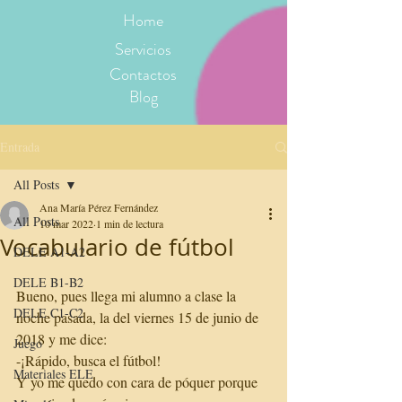
Home
Servicios
Contactos
Blog
Entrada
All Posts
Ana María Pérez Fernández
All Posts
10 mar 2022
1 min de lectura
Vocabulario de fútbol
DELE A1-A2
DELE B1-B2
Bueno, pues llega mi alumno a clase la 
DELE C1-C2
noche pasada, la del viernes 15 de junio de 
2018 y me dice:
Juego
-¡Rápido, busca el fútbol!
Materiales ELE
Y yo me quedo con cara de póquer porque 