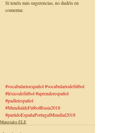
Si tenéis más sugerencias, no dudéis en 
comentar.
#vocabularioespañol
#vocabulariodefútbol
#léxicodefútbol
#aprenderespañol
#padletespañol
#MundialdeFútbolRusia2018
#partidoEspañaPortugalMundial2018
Materiales ELE