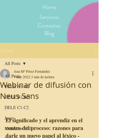
Home
Servicios
Contactos
Blog
Entrada
All Posts
Ana Mª Pérez Fernández
All Posts
7 mar 2022
3 min de lectura
Webinar de difusión con
DELE A1-A2
Neus Sans
DELE B1-B2
DELE C1-C2
Juego
El significado y el aprendiz en el 
centro del proceso: razones para 
Materiales ELE
darle un nuevo papel al léxico - 