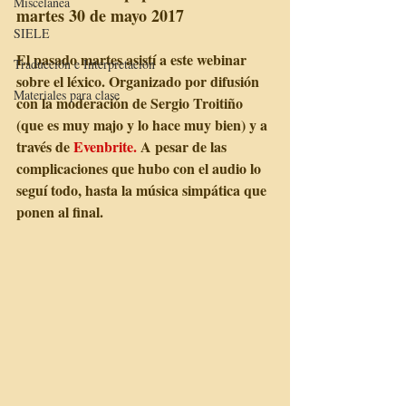
Miscelánea
martes 30 de mayo 2017
SIELE
El pasado martes asistí a este webinar 
Traducción e Interpretación
sobre el léxico. Organizado por difusión 
Materiales para clase
con la moderación de Sergio Troitiño 
(que es muy majo y lo hace muy bien) y a 
través de 
Evenbrite. 
A pesar de las 
complicaciones que hubo con el audio lo 
seguí todo, hasta la música simpática que 
ponen al final. 