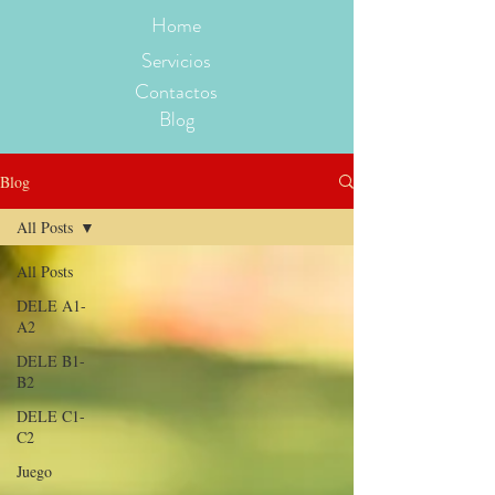
Home
Servicios
Contactos
Blog
Blog
All Posts
All Posts
DELE A1-
A2
DELE B1-
B2
DELE C1-
C2
Juego