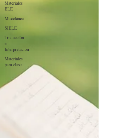
Materiales
ELE
Miscelánea
SIELE
Traducción
e
Interpretación
Materiales
para clase