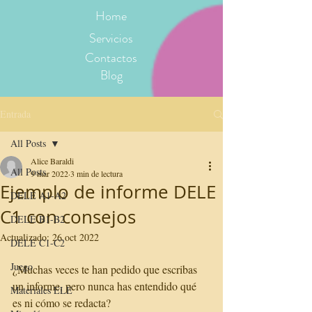
Home
Servicios
Contactos
Blog
Entrada
All Posts
Alice Baraldi
All Posts
9 mar 2022
3 min de lectura
Ejemplo de informe DELE
DELE A1-A2
C1 con consejos
DELE B1-B2
Actualizado:
26 oct 2022
DELE C1-C2
Juego
¿Muchas veces te han pedido que escribas 
un informe, pero nunca has entendido qué 
Materiales ELE
es ni cómo se redacta? 