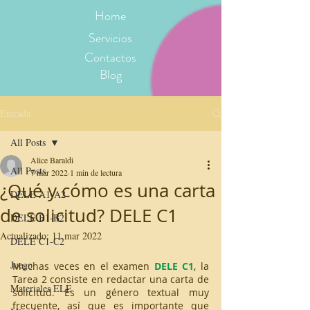
Home
Servicios
Contactos
Blog
Entrada
All Posts
Alice Baraldi
All Posts
7 mar 2022
1 min de lectura
¿Qué y cómo es una carta
DELE A1-A2
de solicitud? DELE C1
DELE B1-B2
Actualizado:
11 mar 2022
DELE C1-C2
Juego
Muchas veces en el examen 
DELE C1
, la 
Tarea 2 consiste en redactar una carta de 
Materiales ELE
solicitud. Es un género textual muy 
frecuente, así que es importante que 