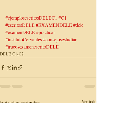
#ejemplosescritosDELEC1
#C1
#escritosDELE
#EXAMENDELE
#dele
#examenDELE
#practicar
#institutoCervantes
#consejosestudiar
#trucosexamenescritoDELE
DELE C1-C2
Entradas recientes
Ver todo